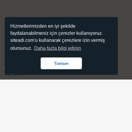
Hizmetlerimizden en iyi şekilde
faydalanabilmeniz için çerezler kullanıyoruz.
siteadi.com'u kullanarak çerezlere izin vermiş
olursunuz.
Daha fazla bilgi edinin
Tamam
Öne Çıkan Yazılımlar
Her bütçeye uygun, bir birinden özel, web yazılım
paketleri.